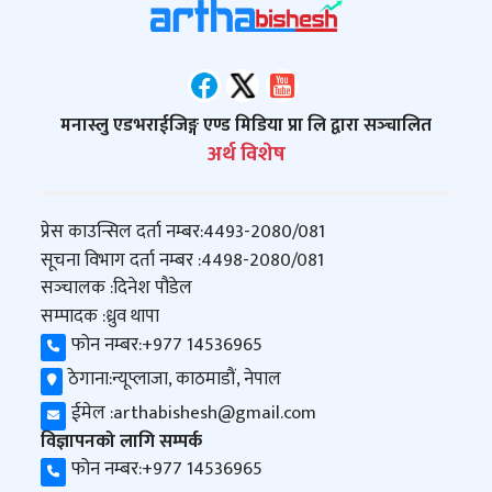
मनास्लु एडभराईजिङ्ग एण्ड मिडिया प्रा लि द्वारा सञ्‍चालित
अर्थ विशेष
प्रेस काउन्सिल दर्ता नम्बर:
4493-2080/081
सूचना विभाग दर्ता नम्बर :
4498-2080/081
सञ्‍चालक :
दिनेश पौडेल
सम्पादक :
ध्रुव थापा
फोन नम्बर:
+977 14536965
ठेगाना:
न्यूप्लाजा, काठमाडौं, नेपाल
ईमेल :
arthabishesh@gmail.com
विज्ञापनको लागि सम्पर्क
फोन नम्बर:
+977 14536965