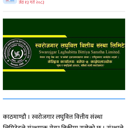
जेठ १३ गते २०८३
काठमाण्डौ । स्वरोजगार लघुवित्त वित्तीय संस्था