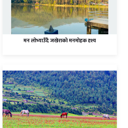
मन लोभ्याउँदै जखेराको मनमोहक दृश्य