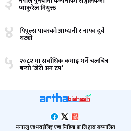
३
नेपाल पुनर्बीमा कम्पनीको सञ्चालकमा
प्याकुरेल नियुक्त
४
पिपुल्स पावरको आम्दानी र नाफा दुवै
घट्यो
५
२०८२ मा सर्वाधिक कमाइ गर्ने चलचित्र
बन्यो ‘जेरी अन टप’
मनास्लु एडभराईजिङ्ग एण्ड मिडिया प्रा लि द्वारा सञ्‍चालित