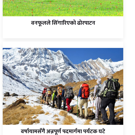
वनफूलले सिँगारिएको ढोरपाटन
वर्षायामसँगै अन्नपूर्ण पदमार्गमा पर्यटक घटे