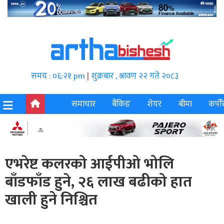
समय : ०६:२१ pm
|
शुक्रबार , श्रावण २२ गते २०८३
समाचार
बैंकिङ
शेयर
बीमा
कर्पोर
एभरेष्ट कलरको आईपीओ भोलि
बाँडफाँड हुने, २६ लाख बढीको हात
खाली हुने निश्चित