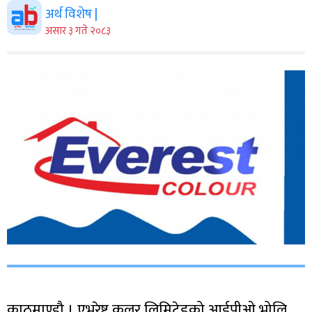
अर्थ विशेष |
असार ३ गते २०८३
काठमाण्डौ । एभरेष्ट कलर लिमिटेडको आईपीओ भोलि