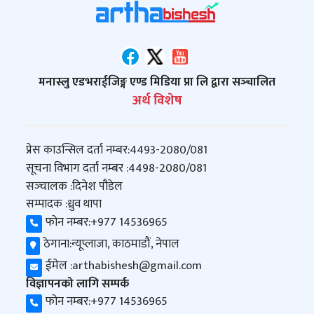
मनास्लु एडभराईजिङ्ग एण्ड मिडिया प्रा लि द्वारा सञ्‍चालित
अर्थ विशेष
प्रेस काउन्सिल दर्ता नम्बर:
4493-2080/081
सूचना विभाग दर्ता नम्बर :
4498-2080/081
सञ्‍चालक :
दिनेश पौडेल
सम्पादक :
ध्रुव थापा
फोन नम्बर:
+977 14536965
ठेगाना:
न्यूप्लाजा, काठमाडौं, नेपाल
ईमेल :
arthabishesh@gmail.com
विज्ञापनको लागि सम्पर्क
फोन नम्बर:
+977 14536965