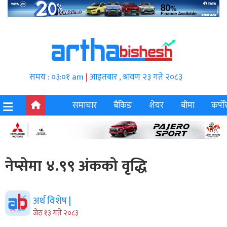
समय : ०३:०१ am
|
आइतबार , श्रावण २३ गते २०८३
समाचार
बैंकिङ
शेयर
बीमा
कर्पोर
नेप्सेमा ४.९९ अंकको वृद्धि
अर्थ विशेष |
जेठ १३ गते २०८३