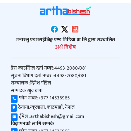
मनास्लु एडभराईजिङ्ग एण्ड मिडिया प्रा लि द्वारा सञ्‍चालित
अर्थ विशेष
प्रेस काउन्सिल दर्ता नम्बर:
4493-2080/081
सूचना विभाग दर्ता नम्बर :
4498-2080/081
सञ्‍चालक :
दिनेश पौडेल
सम्पादक :
ध्रुव थापा
फोन नम्बर:
+977 14536965
ठेगाना:
न्यूप्लाजा, काठमाडौं, नेपाल
ईमेल :
arthabishesh@gmail.com
विज्ञापनको लागि सम्पर्क