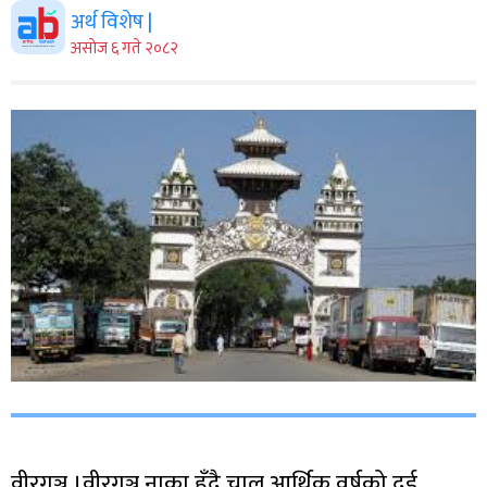
अर्थ विशेष |
असाेज ६ गते २०८२
वीरगञ्ज ।वीरगञ्ज नाका हुँदै चालु आर्थिक वर्षको दुई