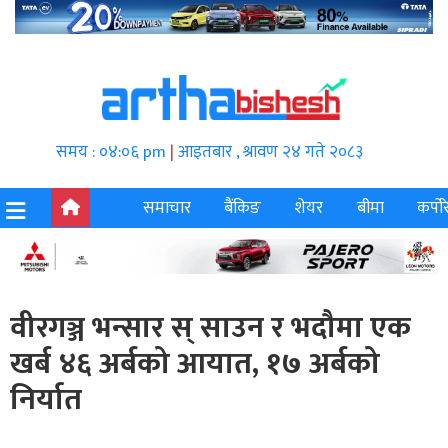
समय : ०४:०६ pm
|
आइतबार , श्रावण २४ गते २०८३
समाचार
बैंकिङ
शेयर
बीमा
कर्पोर
वीरगञ्ज भन्सार स् साउन र भदौमा एक
खर्ब ४६ अर्बको आयात, १७ अर्बको
निर्यात