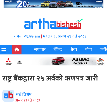
समय : ०१:४७ am
|
मङ्गलबार , श्रावण २५ गते २०८३
समाचार
बैंकिङ
शेयर
बीमा
कर्पोर
राष्ट्र बैंकद्वारा २५ अर्बको ऋणपत्र जारी
अर्थ विशेष |
असार २३ गते २०८३