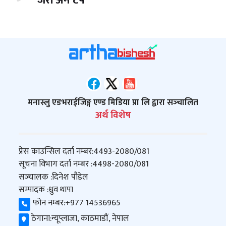
‘जेरी अन टप’
मनास्लु एडभराईजिङ्ग एण्ड मिडिया प्रा लि द्वारा सञ्‍चालित
अर्थ विशेष
प्रेस काउन्सिल दर्ता नम्बर:
4493-2080/081
सूचना विभाग दर्ता नम्बर :
4498-2080/081
सञ्‍चालक :
दिनेश पौडेल
सम्पादक :
ध्रुव थापा
फोन नम्बर:
+977 14536965
ठेगाना:
न्यूप्लाजा, काठमाडौं, नेपाल