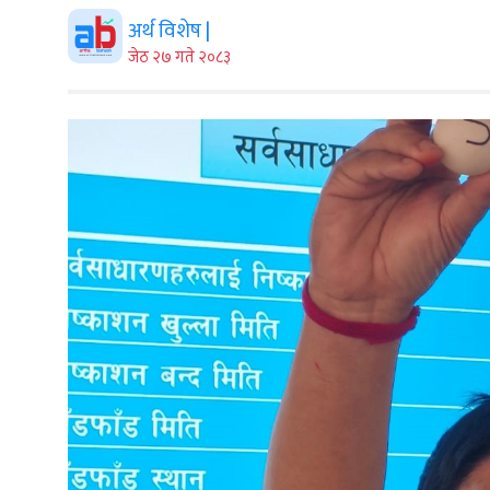
अर्थ विशेष |
जेठ २७ गते २०८३