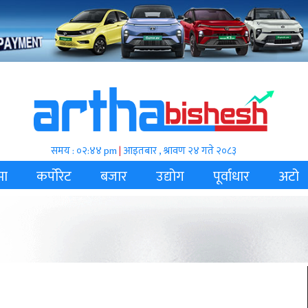
समय : ०२:४४ pm
|
आइतबार , श्रावण २४ गते २०८३
मा
कर्पोरेट
बजार
उद्योग
पूर्वाधार
अटो