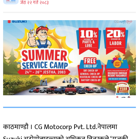
जेठ २२ गते २०८३
काठमाण्डौ । CG Motocorp Pvt. Ltd.नेपालमा