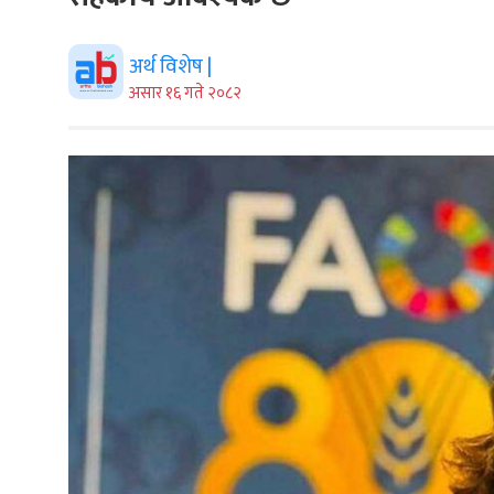
अर्थ विशेष |
असार १६ गते २०८२