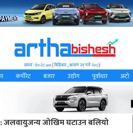
समय : १०:२८ am
|
बिहिबार , श्रावण २१ गते २०८३
मा
कर्पोरेट
बजार
उद्योग
पूर्वाधार
अटो
ह्वान : जलवायुजन्य जोखिम घटाउन बलियो