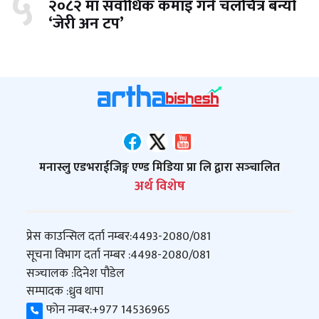
५
२०८२ मा सर्वाधिक कमाइ गर्ने चलचित्र बन्यो
‘जेरी अन टप’
मनास्लु एडभराईजिङ्ग एण्ड मिडिया प्रा लि द्वारा सञ्‍चालित
अर्थ विशेष
प्रेस काउन्सिल दर्ता नम्बर:
4493-2080/081
सूचना विभाग दर्ता नम्बर :
4498-2080/081
सञ्‍चालक :
दिनेश पौडेल
सम्पादक :
ध्रुव थापा
फोन नम्बर:
+977 14536965