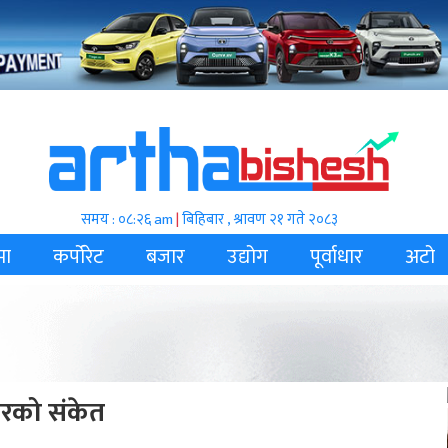
समय : ०८:२६ am
|
बिहिबार , श्रावण २१ गते २०८३
मा
कर्पोरेट
बजार
उद्योग
पूर्वाधार
अटो
धारको संकेत