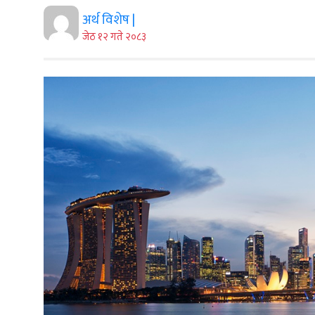
अर्थ विशेष |
जेठ १२ गते २०८३