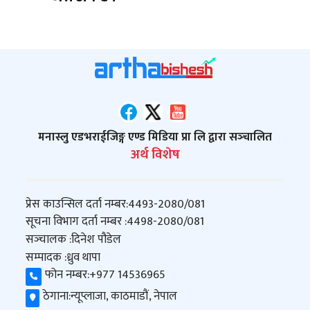
मनास्लु एडभराईजिङ्ग एण्ड मिडिया प्रा लि द्वारा सञ्‍चालित
अर्थ विशेष
प्रेस काउन्सिल दर्ता नम्बर:
4493-2080/081
सूचना विभाग दर्ता नम्बर :
4498-2080/081
सञ्‍चालक :
दिनेश पौडेल
सम्पादक :
ध्रुव थापा
फोन नम्बर:
+977 14536965
ठेगाना:
न्यूप्लाजा, काठमाडौं, नेपाल