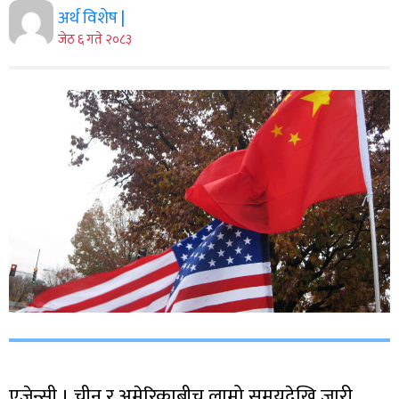
अर्थ विशेष |
जेठ ६ गते २०८३
एजेन्सी । चीन र अमेरिकाबीच लामो समयदेखि जारी