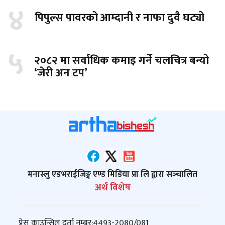
४
पिपुल्स पावरको आम्दानी र नाफा दुवै घट्यो
५
२०८२ मा सर्वाधिक कमाइ गर्ने चलचित्र बन्यो
‘जेरी अन टप’
मनास्लु एडभराईजिङ्ग एण्ड मिडिया प्रा लि द्वारा सञ्‍चालित
अर्थ विशेष
प्रेस काउन्सिल दर्ता नम्बर:
4493-2080/081