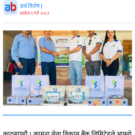
अर्थ विशेष |
असाेज ९ गते २०८२
काठमाण्डौ । कामना सेवा विकास बैंक लिमिटेडले आफ्नो