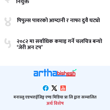
नियुक्त
४
पिपुल्स पावरको आम्दानी र नाफा दुवै घट्यो
५
२०८२ मा सर्वाधिक कमाइ गर्ने चलचित्र बन्यो
‘जेरी अन टप’
मनास्लु एडभराईजिङ्ग एण्ड मिडिया प्रा लि द्वारा सञ्‍चालित
अर्थ विशेष