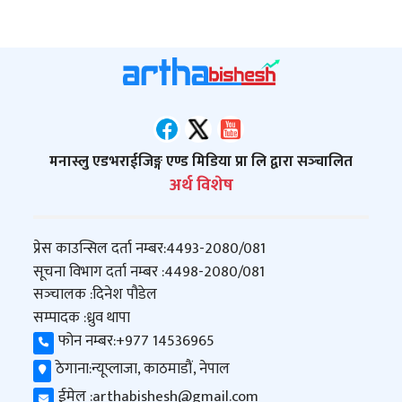
मनास्लु एडभराईजिङ्ग एण्ड मिडिया प्रा लि द्वारा सञ्‍चालित
अर्थ विशेष
प्रेस काउन्सिल दर्ता नम्बर:
4493-2080/081
सूचना विभाग दर्ता नम्बर :
4498-2080/081
सञ्‍चालक :
दिनेश पौडेल
सम्पादक :
ध्रुव थापा
फोन नम्बर:
+977 14536965
ठेगाना:
न्यूप्लाजा, काठमाडौं, नेपाल
ईमेल :
arthabishesh@gmail.com