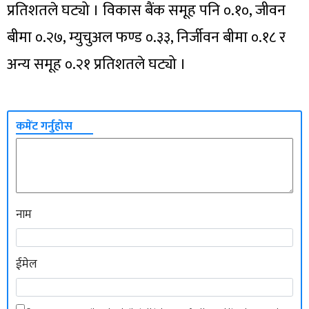
प्रतिशतले घट्यो । विकास बैंक समूह पनि ०.१०, जीवन
बीमा ०.२७, म्युचुअल फण्ड ०.३३, निर्जीवन बीमा ०.१८ र
अन्य समूह ०.२१ प्रतिशतले घट्यो ।
कमेंट गर्नुहोस
नाम
ईमेल