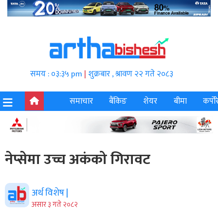
समय : ०३:३५ pm
|
शुक्रबार , श्रावण २२ गते २०८३
समाचार
बैंकिङ
शेयर
बीमा
कर्पोर
नेप्सेमा उच्च अकंको गिरावट
अर्थ विशेष |
असार ३ गते २०८२