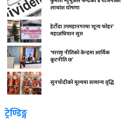
कुमारी म्युचुअल फन्डका ४ योजनाको
लाभांश घोषणा
हेटौँडा उपमहानगरमा ‘शून्य फोहर’
महाअभियान सुरु
‘परराष्ट्र नीतिको केन्द्रमा आर्थिक
कूटनीति छ’
सुनचाँदीको मूल्यमा सामान्य वृद्धि
ट्रेण्डिङ्ग