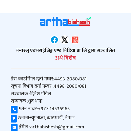
मनास्लु एडभराईजिङ्ग एण्ड मिडिया प्रा लि द्वारा सञ्‍चालित
अर्थ विशेष
प्रेस काउन्सिल दर्ता नम्बर:
4493-2080/081
सूचना विभाग दर्ता नम्बर :
4498-2080/081
सञ्‍चालक :
दिनेश पौडेल
सम्पादक :
ध्रुव थापा
फोन नम्बर:
+977 14536965
ठेगाना:
न्यूप्लाजा, काठमाडौं, नेपाल
ईमेल :
arthabishesh@gmail.com