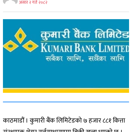
असार २ गते २०८२
काठमाडौं । कुमारी बैंक लिमिटेडको ७ हजार ८८१ कित्ता