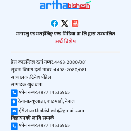
मनास्लु एडभराईजिङ्ग एण्ड मिडिया प्रा लि द्वारा सञ्‍चालित
अर्थ विशेष
प्रेस काउन्सिल दर्ता नम्बर:
4493-2080/081
सूचना विभाग दर्ता नम्बर :
4498-2080/081
सञ्‍चालक :
दिनेश पौडेल
सम्पादक :
ध्रुव थापा
फोन नम्बर:
+977 14536965
ठेगाना:
न्यूप्लाजा, काठमाडौं, नेपाल
ईमेल :
arthabishesh@gmail.com
विज्ञापनको लागि सम्पर्क
फोन नम्बर:
+977 14536965