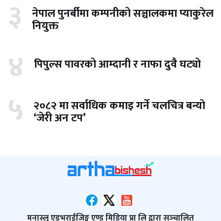
३
नेपाल पुनर्बीमा कम्पनीको सञ्चालकमा प्याकुरेल
नियुक्त
४
पिपुल्स पावरको आम्दानी र नाफा दुवै घट्यो
५
२०८२ मा सर्वाधिक कमाइ गर्ने चलचित्र बन्यो
‘जेरी अन टप’
मनास्लु एडभराईजिङ्ग एण्ड मिडिया प्रा लि द्वारा सञ्‍चालित