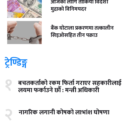
आजका लागि तोकियो विदेशी
मुद्राको विनिमयदर
बैंक घोटाला प्रकरणमा तत्कालीन
सिइओसहित तीन पक्राउ
ट्रेण्डिङ्ग
१
बचतकर्ताको रकम फिर्ता गराएर सहकारीलाई
लयमा फर्काउने छौँ : मन्त्री अधिकारी
२
नागरिक लगानी कोषको लाभांश घोषणा