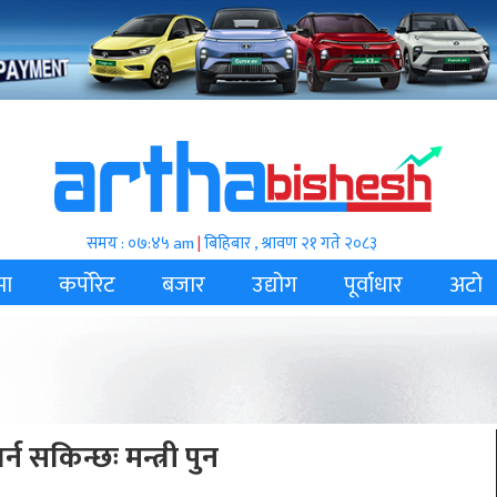
समय : ०७:४५ am
|
बिहिबार , श्रावण २१ गते २०८३
मा
कर्पोरेट
बजार
उद्योग
पूर्वाधार
अटो
्न सकिन्छः मन्त्री पुन