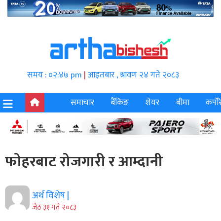
समय : ०२:४७ pm
|
आइतबार , श्रावण २४ गते २०८३
समाचार
बैंकिङ
शेयर
बीमा
कर्पोर
फोहरबाट रोजगारी र आम्दानी
अर्थ विशेष |
जेठ ३१ गते २०८३