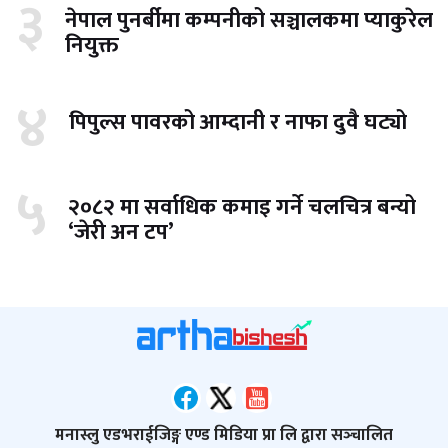
३
नेपाल पुनर्बीमा कम्पनीको सञ्चालकमा प्याकुरेल
नियुक्त
४
पिपुल्स पावरको आम्दानी र नाफा दुवै घट्यो
५
२०८२ मा सर्वाधिक कमाइ गर्ने चलचित्र बन्यो
‘जेरी अन टप’
मनास्लु एडभराईजिङ्ग एण्ड मिडिया प्रा लि द्वारा सञ्‍चालित