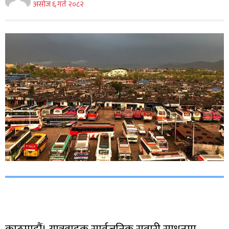
असाेज ६ गते २०८२