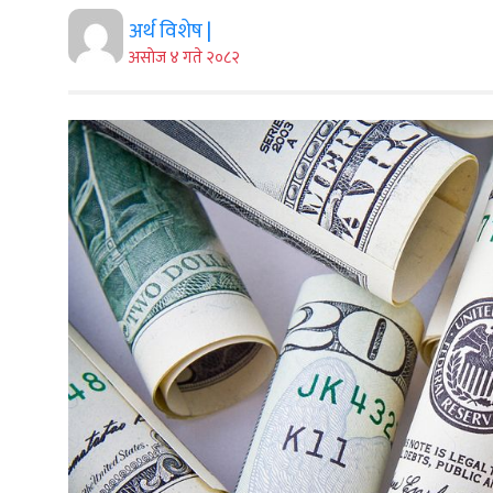
अर्थ विशेष |
असाेज ४ गते २०८२