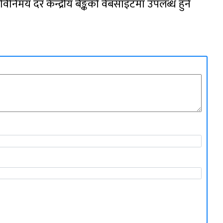
िनिमय दर केन्द्रीय बैङ्कको वेबसाइटमा उपलब्ध हुने