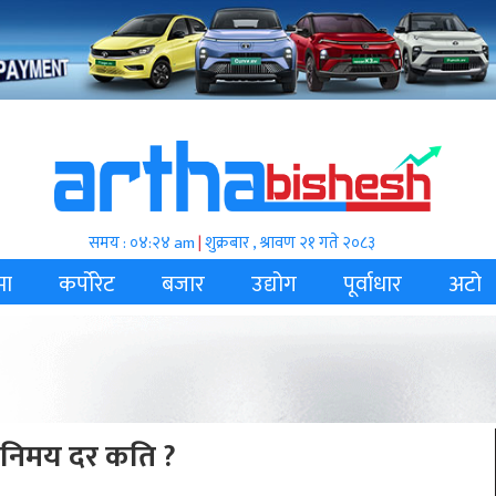
समय : ०४:२४ am
|
शुक्रबार , श्रावण २१ गते २०८३
मा
कर्पोरेट
बजार
उद्योग
पूर्वाधार
अटो
विनिमय दर कति ?