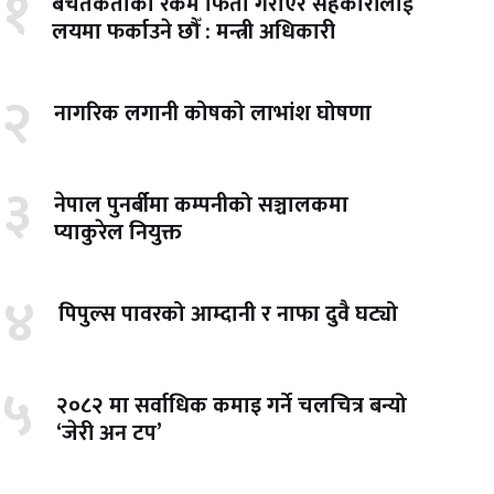
१
बचतकर्ताको रकम फिर्ता गराएर सहकारीलाई
लयमा फर्काउने छौँ : मन्त्री अधिकारी
२
नागरिक लगानी कोषको लाभांश घोषणा
३
नेपाल पुनर्बीमा कम्पनीको सञ्चालकमा
प्याकुरेल नियुक्त
४
पिपुल्स पावरको आम्दानी र नाफा दुवै घट्यो
५
२०८२ मा सर्वाधिक कमाइ गर्ने चलचित्र बन्यो
‘जेरी अन टप’