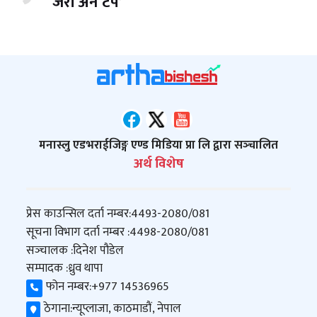
‘जेरी अन टप’
मनास्लु एडभराईजिङ्ग एण्ड मिडिया प्रा लि द्वारा सञ्‍चालित
अर्थ विशेष
प्रेस काउन्सिल दर्ता नम्बर:
4493-2080/081
सूचना विभाग दर्ता नम्बर :
4498-2080/081
सञ्‍चालक :
दिनेश पौडेल
सम्पादक :
ध्रुव थापा
फोन नम्बर:
+977 14536965
ठेगाना:
न्यूप्लाजा, काठमाडौं, नेपाल