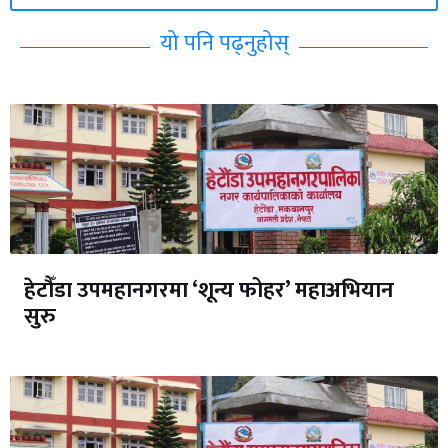
यो पनि पढ्नुहोस्
हेटौँडा उपमहानगरमा ‘शून्य फोहर’ महाअभियान
सुरु