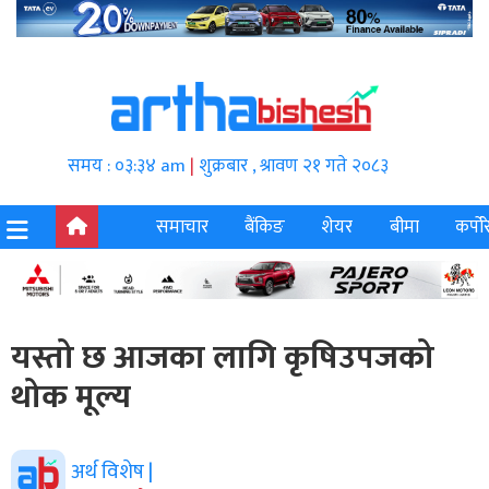
समय : ०३:३४ am
|
शुक्रबार , श्रावण २१ गते २०८३
समाचार
बैंकिङ
शेयर
बीमा
कर्पोर
यस्तो छ आजका लागि कृषिउपजको
थोक मूल्य
अर्थ विशेष |