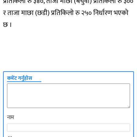
प्रतिकिलो रु ३४०, ताजा माछा (बचुवा) प्रतिकिलो रु ३००
र ताजा माछा (छडी) प्रतिकिलो रु २५० निर्धारण भएको
छ ।
कमेंट गर्नुहोस
नाम