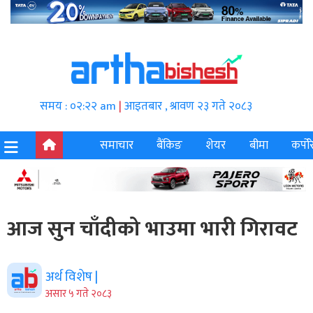
समय : ०२:२२ am
|
आइतबार , श्रावण २३ गते २०८३
समाचार
बैंकिङ
शेयर
बीमा
कर्पोर
आज सुन चाँदीको भाउमा भारी गिरावट
अर्थ विशेष |
असार ५ गते २०८३