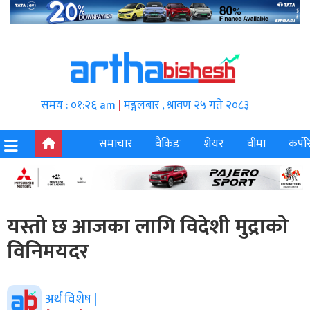
समय : ०१:२६ am
|
मङ्गलबार , श्रावण २५ गते २०८३
समाचार
बैंकिङ
शेयर
बीमा
कर्पोर
यस्तो छ आजका लागि विदेशी मुद्राको
विनिमयदर
अर्थ विशेष |