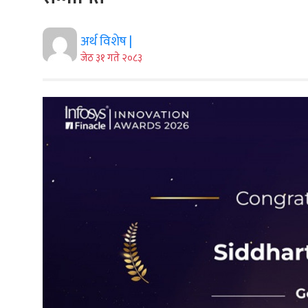
अर्थ विशेष |
जेठ ३१ गते २०८३