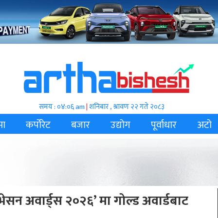
समय : ०४:०६ am
|
शनिबार , श्रावण २२ गते २०८३
मा
कर्पोरेट
बजार
उद्योग
पूर्वाधार
अटो
भेसन अवार्ड्स २०२६’ मा गोल्ड अवार्डबाट