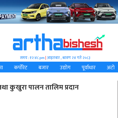
समय : १२:४८ pm
|
आइतबार , श्रावण २४ गते २०८३
मा
कर्पोरेट
बजार
उद्योग
पूर्वाधार
अटो
ई तथा कुखुरा पालन तालिम प्रदान