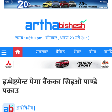
समय : ०१:४० pm
|
सोमबार , श्रावण २५ गते २०८३
समाचार
बैंकिङ
शेयर
बीमा
कर्पोर
इन्भेष्टमेन्ट मेगा बैंकका सिइओ पाण्डे
पक्राउ
अर्थ विशेष |