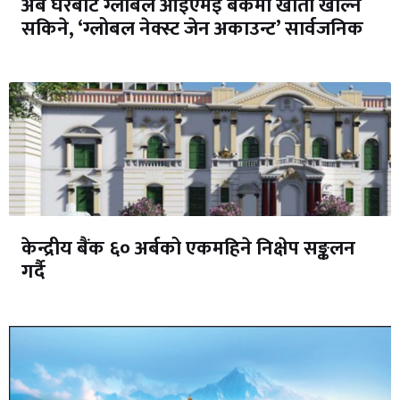
अब घरबाटै ग्लोबल आइएमई बैंकमा खाता खोल्न
सकिने, ‘ग्लोबल नेक्स्ट जेन अकाउन्ट’ सार्वजनिक
केन्द्रीय बैंक ६० अर्बको एकमहिने निक्षेप सङ्कलन
गर्दै