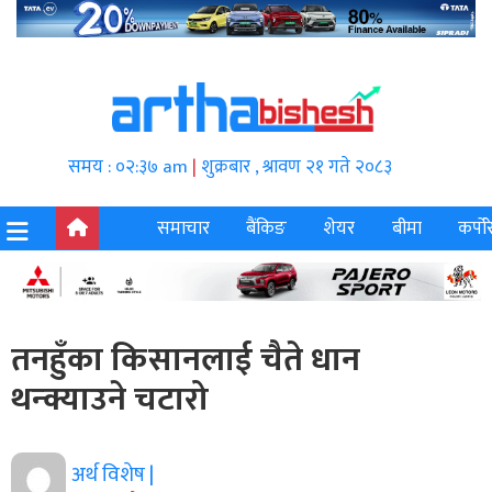
समय : ०२:३७ am
|
शुक्रबार , श्रावण २१ गते २०८३
समाचार
बैंकिङ
शेयर
बीमा
कर्पोर
तनहुँका किसानलाई चैते धान
थन्क्याउने चटारो
अर्थ विशेष |