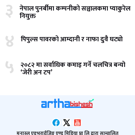
३
नेपाल पुनर्बीमा कम्पनीको सञ्चालकमा प्याकुरेल
नियुक्त
४
पिपुल्स पावरको आम्दानी र नाफा दुवै घट्यो
५
२०८२ मा सर्वाधिक कमाइ गर्ने चलचित्र बन्यो
‘जेरी अन टप’
मनास्लु एडभराईजिङ्ग एण्ड मिडिया प्रा लि द्वारा सञ्‍चालित