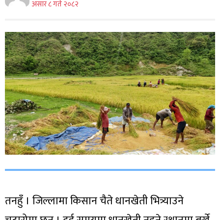
असार ८ गते २०८२
तनहुँ । जिल्लामा किसान चैते धानखेती भित्र्याउने