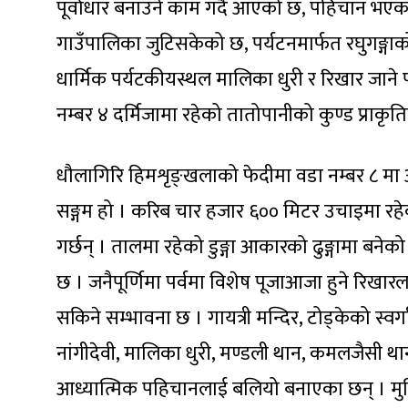
पूर्वाधार बनाउने काम गर्दै आएको छ, पहिचान भएका 
गाउँपालिका जुटिसकेको छ, पर्यटनमार्फत रघुगङ्गाक
धार्मिक पर्यटकीयस्थल मालिका धुरी र रिखार जाने
नम्बर ४ दर्मिजामा रहेको तातोपानीको कुण्ड प्रा
धौलागिरि हिमशृङ्खलाको फेदीमा वडा नम्बर ८ मा अव
सङ्गम हो । करिब चार हजार ६०० मिटर उचाइमा रहेको यस
गर्छन् । तालमा रहेको डुङ्गा आकारको ढुङ्गामा बनेको
छ । जनैपूर्णिमा पर्वमा विशेष पूजाआजा हुने रिखार
सकिने सम्भावना छ । गायत्री मन्दिर, टोड्केको स्वर
नांगीदेवी, मालिका धुरी, मण्डली थान, कमलजैसी था
आध्यात्मिक पहिचानलाई बलियो बनाएका छन् । मुक्ति