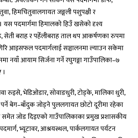
नजिकबाट अवलोकन गर्न सकिने यस पदमार्गमा डाँफे,
तुवा, हिमचितुवालगायत जङ्गली पशुपक्षी र
 । यस पदमार्गमा हिमालको हिउँ खसेको दृश्य
, सेती बराह र पहेँलीबराह ताल थप आकर्षणका रुपमा
लागिरि आइसफल पदमार्गलाई सञ्चालनमा ल्याउन सकेमा
ासमा नयाँ आयाम सिर्जना गर्ने रघुगङ्गा गाउँपालिका–७
 ।
ा रुइसे, भेडिओडार, सोवाङधुरी, टोड्के, मालिका धुरी,
पर्ने बेग–बाँदुक जोड्ने पुललगायत छोटो दूरीमा रहेका
रमा समेत जोड दिइएको गाउँपालिकाका प्रमुख प्रशासकीय
मार्ग, भ्यूटावर, आश्रयस्थल, पार्कलगायत पर्यटन