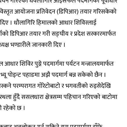
अध्ययन गरिएको धवलागिरि आइसफल पदमार्गको पूर्वाधार
े विस्तृत आयोजना प्रतिवेदन (डिपिआर) तयार गरिसकेको
री दिए । धौलागिरि हिमालको आधार शिविरलाई
ो डिपिआर तयार गरी सङ्घीय र प्रदेश सरकारमार्फत
यक्ष भण्डारीले जानकारी दिए ।
धार शिविर पुग्ने पदमार्गमा पर्यटन मन्त्रालयमार्फत
्यू पोइन्ट पहाडमा अझै पदमार्ग बन्न सकेको छैन ।
िस्कने परम्परागत गोरेटोबाटो र भगवतीको रुइसेदेखि
गुरथला हुँदै ससलधारा क्षेत्रसम्म पहिचान गरिएको बाटोमा
ँकी रहेको छ ।