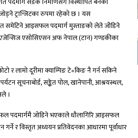
ागत पदमार्ग सडक निर्माणसँगै विस्थापित बनेको
 जोड्ने ट्रान्जिटका रुपमा रहेको छ । यस
समेत समेटिने आइसफल पदमार्ग मुस्ताङको लेते जोेडिने
्रेकिङ एजेन्सिज एसोसिएसन अफ नेपाल (टान) गण्डकीका
टो र लामो दूरीमा क्याम्पिङ टे«किङ नै गर्न सकिने
पर्यटन सूचनाबोर्ड, सङ्केत पोल, खानेपानी, आश्रयस्थल,
नले ।
आइसफल पदमार्गमै जोडिने भएकाले धौलागिरि आइसफल
न गर्ने र विस्तृत अध्ययन प्रतिवेदनका आधारमा पूर्वाधार