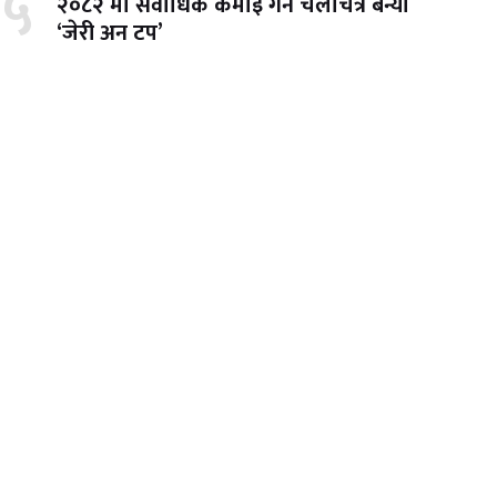
५
२०८२ मा सर्वाधिक कमाइ गर्ने चलचित्र बन्यो
‘जेरी अन टप’