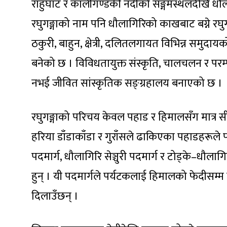
राहुघाट र कालीगण्डकी नदीको सङ्गमस्थलदेखि 
रघुगङ्गाको नाम पनि धौलागिरिको काखबाट बग्ने रघु
ठकुरी, बाहुन, क्षेत्री, दलितलगायत विभिन्न समुद
बनेको छ । विविधतायुक्त संस्कृति, चालचलन र परम
नभई जीवित सांस्कृतिक सङ्ग्रहालय बनाएको छ ।
रघुगङ्गाको परिचय केवल पहाड र हिमालसँग मात्र स
हरिया डाँडाकाँडा र गुराँसले ढाकिएका पहाडहरू
पदमार्ग, धौलागिरि सेञ्चुरी पदमार्ग र टोड्के–धौलागिर
हुन् । यी पदमार्गले पर्यटकलाई हिमालको फेदीसम्म पु
दिलाउँछन् ।