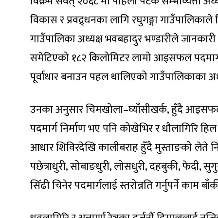
विक्रम संवत् २०६८ मा पहिलो पटक सम्भाव्यत्ता 
विकास र प्रवद्र्धनका लागि रघुगङ्गा गाउँपालिकाल
गाउँपालिका अध्यक्ष भवबहादुर भण्डारीले जानका
समेटिएको १८२ किलोमिटर लामो आइसफल पदमार्गक
पूर्वाधार बनाउन पहल थालिएको गाउँपालिकाका अध्
उनका अनुसार चिमखोला–घ्याँसीखर्क, हुँदै आइसफल आ
पदमार्ग निर्माण भए पनि कोखेभिर र धौलागिरि हिल भ
आधार शिविरदेखि कालीबराह हुँदै मुस्ताङको लेते न
पछेत्राधुरी, सोबाङधुरी, लोसधुरी, दहबुकी, फेदी, सु
सिँढी चिनेर पदमार्गलाई स्तरोन्नति गर्नुपर्ने काम बा