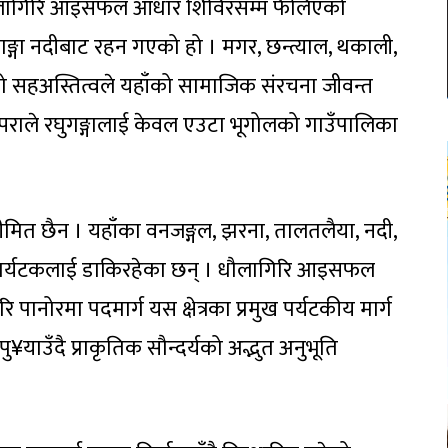
धौलागिरि आइसफल आधार शिविरसम्म फैलिएको
गङ्गा नदीबाट रहन गएको हो । मगर, छन्त्याल, थकाली,
ायको सहअस्तित्वले यहाँको सामाजिक संरचना जीवन्त
्पराले रघुगङ्गालाई केवल एउटा भूगोलको गाउँपालिका
ीमित छैन । यहाँका वनजङ्गल, झरना, तालतलैया, नदी,
ले पर्यटकलाई डाकिरहेका छन् । धौलागिरि आइसफल
ि पानोरमा पदमार्ग यस क्षेत्रका प्रमुख पर्यटकीय मार्ग
¥याउँदै प्राकृतिक सौन्दर्यको अद्भुत अनुभूति