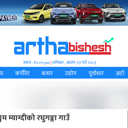
समय : १०:०५ pm
|
शनिबार , श्रावण २३ गते २०८३
मा
कर्पोरेट
बजार
उद्योग
पूर्वाधार
अटो
म म्याग्दीको रघुगङ्गा गाउँ