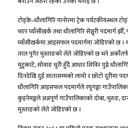
बनाउन जरुरी रहेको उनको भनाइ छ ।
टोड्के–धौलागिरि पानोरमा ट्रेक पर्यटकीयस्थल टोड
भएर घ्याँसीखर्क तथा धौलागिरि सेञ्चुरी पदमार्ग झीँ,
घ्याँसीखर्कमा आइसफल पदमार्गमा जोडिएको छ । 
ताल पुगेर मुस्ताङको लेते जोडिएको छ भने अर्कोतर्फ 
मुटुकाटे, सोवाङ धुरी हुँदै आधार शिविर पुग्ने 
दिनदेखि दुई सातासम्मको लामो र छोटो दूरीमा पद
धौलागिरि आइसफल पदमार्गले रघुगङ्गा गाउँपालिकाक
कुइनेमङ्गले अन्नपूर्ण गाउँपालिकाको दोबा, भुरुङ, द
मुस्ताङको लेते जोडिएको छ ।