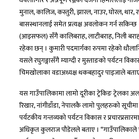
धवलागिरि र अन्नपूर्ण रेञ्जका दर्जनौँ हिमाललाई 
मुनाल, कालिज, कस्तुरी, झारल, नाउर, घोरल, थार, र
बासस्थानलाई समेत प्रत्यक्ष अवलोकन गर्न सकिन्छ
(आइसफल) सँगै कालिबराह, लाटीबराह, निली बराह
रहेका छन् । कुमारी पदमार्गका रुपमा रहेको धौ
यसले रघुगङ्गासँगै म्याग्दी र मुस्ताङको पर्यटन विक
चिमखोलाका वडाअध्यक्ष थकबहादुर पाइजाले बताए
यस गाउँपालिकामा लामो दूरीका ट्रेकिङ ट्रेलका अलव
रिखार, नांगीडाँडा, नेपालकै लामो पुलहरुको सूचीमा 
पर्यटकीय गन्तव्यको पर्यटन विकास र प्रचारप्रसा
अधिकृत कुलराज पौडेलले बताए । “गाउँपालिकाले पद