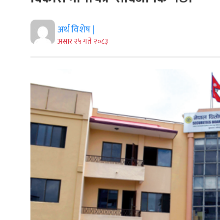
अर्थ विशेष |
असार २५ गते २०८३