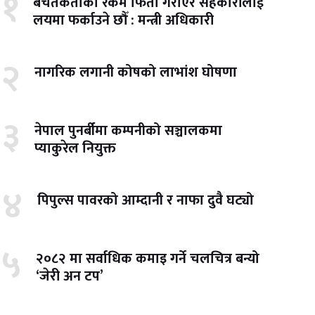
१
बचतकर्ताको रकम फिर्ता गराएर सहकारीलाई
लयमा फर्काउने छौँ : मन्त्री अधिकारी
२
नागरिक लगानी कोषको लाभांश घोषणा
३
नेपाल पुनर्बीमा कम्पनीको सञ्चालकमा
प्याकुरेल नियुक्त
४
पिपुल्स पावरको आम्दानी र नाफा दुवै घट्यो
५
२०८२ मा सर्वाधिक कमाइ गर्ने चलचित्र बन्यो
‘जेरी अन टप’