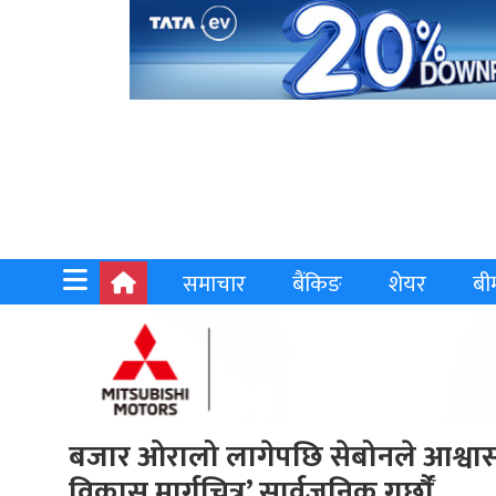
समाचार
बैंकिङ
शेयर
बी
बजार ओरालो लागेपछि सेबोनले आश्वासन 
विकास मार्गचित्र’ सार्वजनिक गर्छौँं