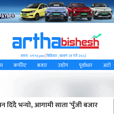
समय : ०९:५३ pm
|
बिहिबार , श्रावण २१ गते २०८३
मा
कर्पोरेट
बजार
उद्योग
पूर्वाधार
अटो
दिँदै भन्यो, आगामी साता ‘पुँजी बजार