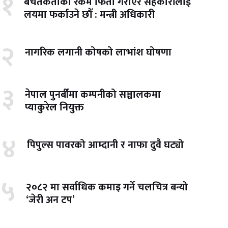
१
बचतकर्ताको रकम फिर्ता गराएर सहकारीलाई
लयमा फर्काउने छौँ : मन्त्री अधिकारी
२
नागरिक लगानी कोषको लाभांश घोषणा
३
नेपाल पुनर्बीमा कम्पनीको सञ्चालकमा
प्याकुरेल नियुक्त
४
पिपुल्स पावरको आम्दानी र नाफा दुवै घट्यो
५
२०८२ मा सर्वाधिक कमाइ गर्ने चलचित्र बन्यो
‘जेरी अन टप’