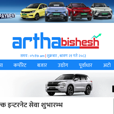
समय : ०५:१७ am
|
शुक्रबार , श्रावण २१ गते २०८३
मा
कर्पोरेट
बजार
उद्योग
पूर्वाधार
अटो
ुल्क इन्टरनेट सेवा शुभारम्भ