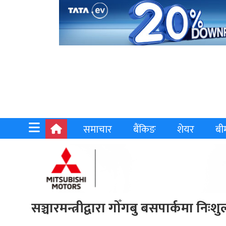
समाचार
बैंकिङ
शेयर
बी
सञ्चारमन्त्रीद्वारा गोँगबु बसपार्कमा निःश