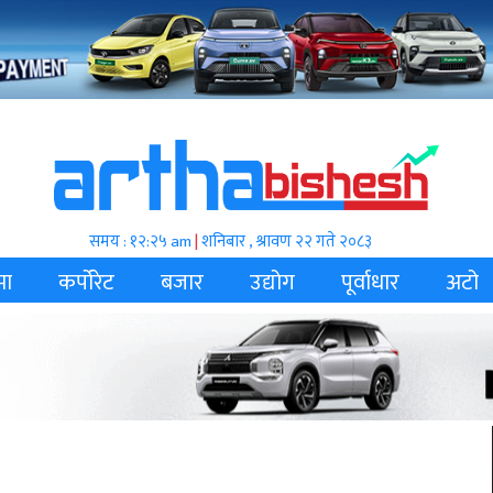
समय : १२:२५ am
|
शनिबार , श्रावण २२ गते २०८३
मा
कर्पोरेट
बजार
उद्योग
पूर्वाधार
अटो