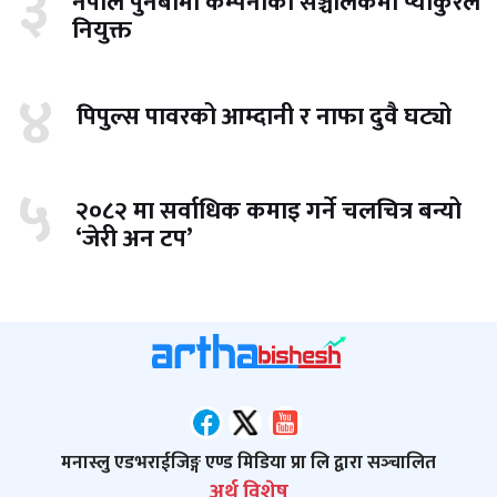
३
नेपाल पुनर्बीमा कम्पनीको सञ्चालकमा प्याकुरेल
नियुक्त
४
पिपुल्स पावरको आम्दानी र नाफा दुवै घट्यो
५
२०८२ मा सर्वाधिक कमाइ गर्ने चलचित्र बन्यो
‘जेरी अन टप’
मनास्लु एडभराईजिङ्ग एण्ड मिडिया प्रा लि द्वारा सञ्‍चालित
अर्थ विशेष