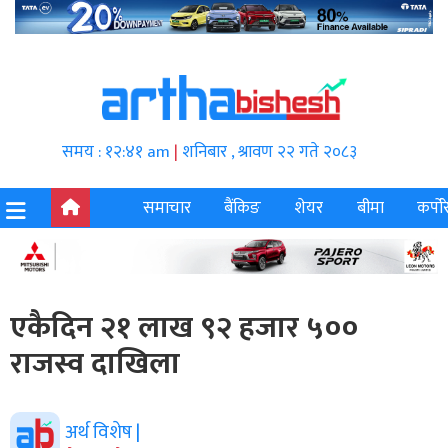
समय : १२:४१ am
|
शनिबार , श्रावण २२ गते २०८३
समाचार
बैंकिङ
शेयर
बीमा
कर्पोर
एकैदिन २१ लाख ९२ हजार ५००
राजस्व दाखिला
अर्थ विशेष |