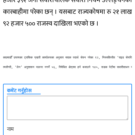
हजार ३९२ जना सवारीचालक सवारी नियम उल्लङ्घनको
कारबाहीमा परेका छन् । यसबाट राज्यकोषमा रु २१ लाख
९२ हजार ५०० राजस्व दाखिला भएको छ ।
काठमाडौँ उपत्यका ट्राफिक प्रहरी कार्यालयका अनुसार मादक पदार्थ सेवन गरेका ९२, नियमविपरीत ‘राइड सेयरि
त्यसैगरी, ‘लेन’ अनुशासन पालना नगर्ने ५६, निषेधित क्षेत्रमा हर्न बजाउने १४५, सडक पेटीमा सवारीसाधन
कमेंट गर्नुहोस
नाम