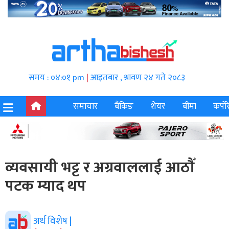
समय : ०४:०१ pm
|
आइतबार , श्रावण २४ गते २०८३
समाचार
बैंकिङ
शेयर
बीमा
कर्पोर
व्यवसायी भट्ट र अग्रवाललाई आठौँ
पटक म्याद थप
अर्थ विशेष |