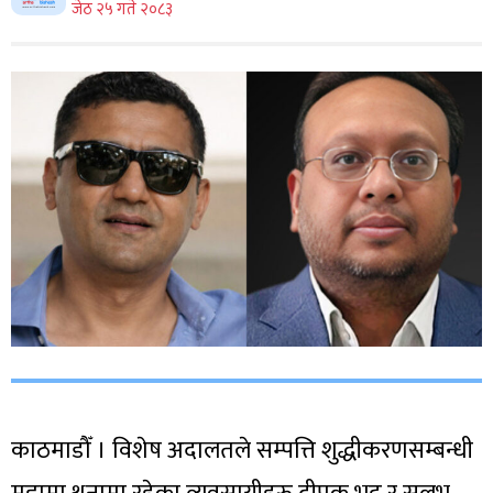
जेठ २५ गते २०८३
काठमाडौँ । विशेष अदालतले सम्पत्ति शुद्धीकरणसम्बन्धी