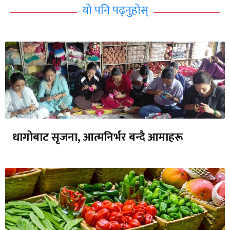
यो पनि पढ्नुहोस्
धागोबाट सृजना, आत्मनिर्भर बन्दै आमाहरू