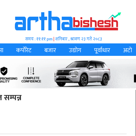
समय : ११:११ pm
|
शनिबार , श्रावण २३ गते २०८३
मा
कर्पोरेट
बजार
उद्योग
पूर्वाधार
अटो
 सम्पन्न