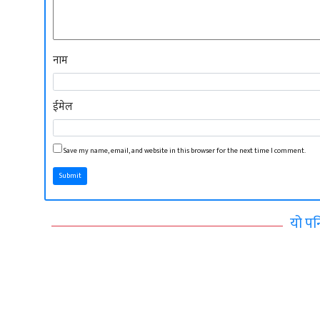
नाम
ईमेल
Save my name, email, and website in this browser for the next time I comment.
Submit
यो पन