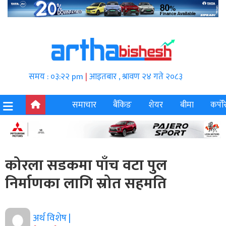
समय : ०३:२२ pm
|
आइतबार , श्रावण २४ गते २०८३
समाचार
बैंकिङ
शेयर
बीमा
कर्पोर
कोरला सडकमा पाँच वटा पुल
निर्माणका लागि स्रोत सहमति
अर्थ विशेष |