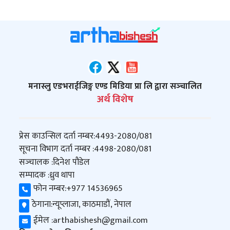
मनास्लु एडभराईजिङ्ग एण्ड मिडिया प्रा लि द्वारा सञ्‍चालित
अर्थ विशेष
प्रेस काउन्सिल दर्ता नम्बर:
4493-2080/081
सूचना विभाग दर्ता नम्बर :
4498-2080/081
सञ्‍चालक :
दिनेश पौडेल
सम्पादक :
ध्रुव थापा
फोन नम्बर:
+977 14536965
ठेगाना:
न्यूप्लाजा, काठमाडौं, नेपाल
ईमेल :
arthabishesh@gmail.com