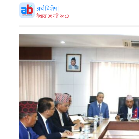
अर्थ विशेष |
वैशाख ३१ गते २०८३