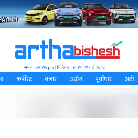
समय : ०५:४७ pm
|
बिहिबार , श्रावण २१ गते २०८३
मा
कर्पोरेट
बजार
उद्योग
पूर्वाधार
अटो