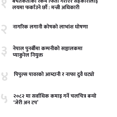
१
बचतकर्ताको रकम फिर्ता गराएर सहकारीलाई
लयमा फर्काउने छौँ : मन्त्री अधिकारी
२
नागरिक लगानी कोषको लाभांश घोषणा
३
नेपाल पुनर्बीमा कम्पनीको सञ्चालकमा
प्याकुरेल नियुक्त
४
पिपुल्स पावरको आम्दानी र नाफा दुवै घट्यो
५
२०८२ मा सर्वाधिक कमाइ गर्ने चलचित्र बन्यो
‘जेरी अन टप’