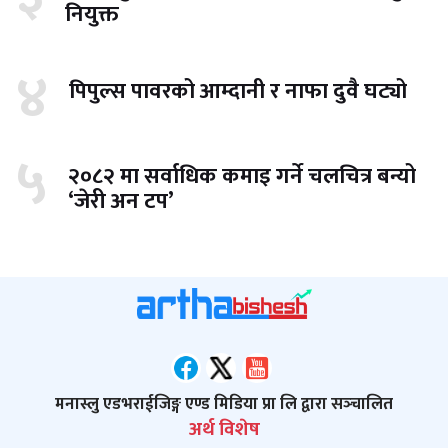
नियुक्त
४
पिपुल्स पावरको आम्दानी र नाफा दुवै घट्यो
५
२०८२ मा सर्वाधिक कमाइ गर्ने चलचित्र बन्यो
‘जेरी अन टप’
मनास्लु एडभराईजिङ्ग एण्ड मिडिया प्रा लि द्वारा सञ्‍चालित
अर्थ विशेष