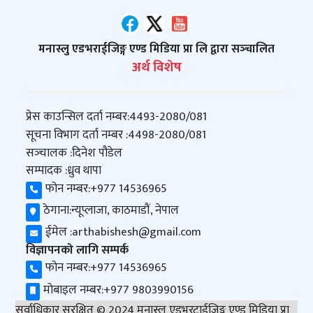
मनास्लु एडभराईजिङ्ग एण्ड मिडिया प्रा लि द्वारा सञ्‍चालित
अर्थ विशेष
प्रेस काउन्सिल दर्ता नम्बर:
4493-2080/081
सूचना विभाग दर्ता नम्बर :
4498-2080/081
सञ्‍चालक :
दिनेश पौडेल
सम्पादक :
ध्रुव थापा
फोन नम्बर:
+977 14536965
ठेगाना:
न्यूप्लाजा, काठमाडौं, नेपाल
ईमेल :
arthabishesh@gmail.com
विज्ञापनको लागि सम्पर्क
फोन नम्बर:
+977 14536965
मोबाइल नम्बर:
+977 9803990156
सर्वाधिकार सुरक्षित © 2024 मनास्लु एडभरटाईजिङ्ग एण्ड मिडिया प्रा