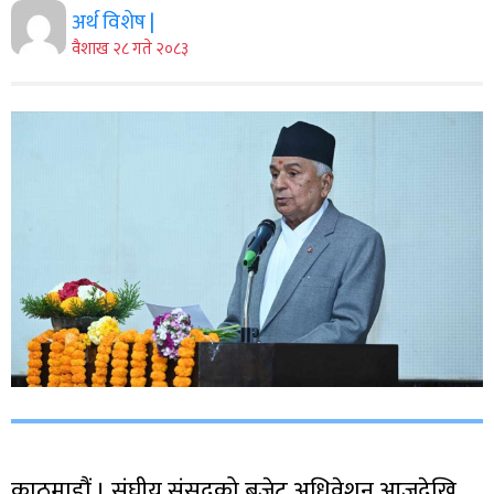
अर्थ विशेष |
वैशाख २८ गते २०८३
काठमाडौं । संघीय संसद्को बजेट अधिवेशन आजदेखि