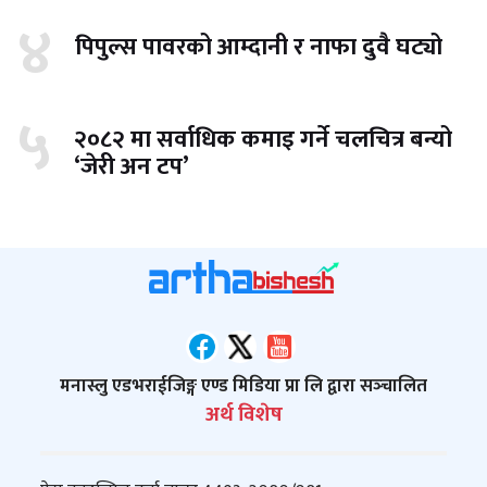
४
पिपुल्स पावरको आम्दानी र नाफा दुवै घट्यो
५
२०८२ मा सर्वाधिक कमाइ गर्ने चलचित्र बन्यो
‘जेरी अन टप’
मनास्लु एडभराईजिङ्ग एण्ड मिडिया प्रा लि द्वारा सञ्‍चालित
अर्थ विशेष