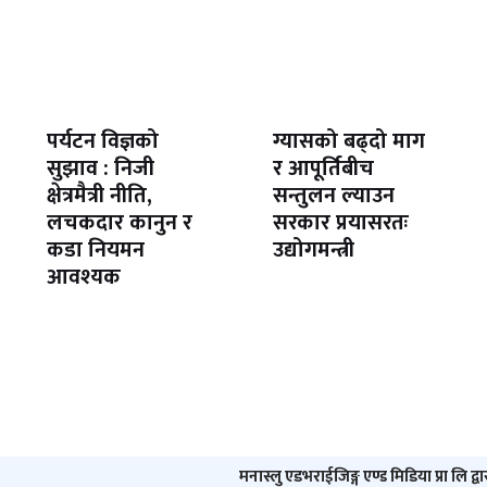
पर्यटन विज्ञको
ग्यासको बढ्दो माग
सुझाव : निजी
र आपूर्तिबीच
क्षेत्रमैत्री नीति,
सन्तुलन ल्याउन
लचकदार कानुन र
सरकार प्रयासरतः
कडा नियमन
उद्योगमन्त्री
आवश्यक
मनास्लु एडभराईजिङ्ग एण्ड मिडिया प्रा लि द्व