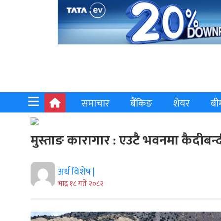
समाचार
बैंकिङ
शेयर
बी
मुस्ताङ कारागार : एउटै भवनमा कैदीबन्दी
अर्थ विशेष |
भाद्र १८ गते २०८२