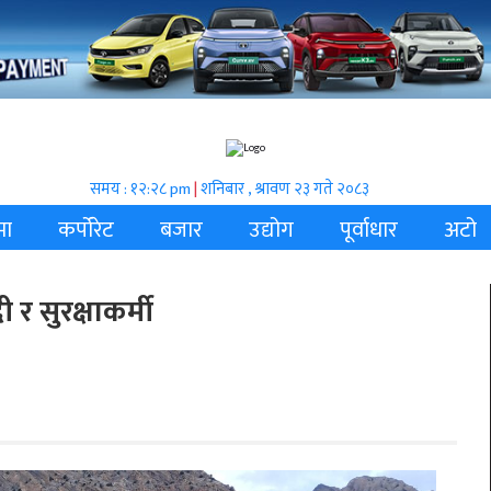
समय : १२:२८ pm
|
शनिबार , श्रावण २३ गते २०८३
मा
कर्पोरेट
बजार
उद्योग
पूर्वाधार
अटो
 र सुरक्षाकर्मी