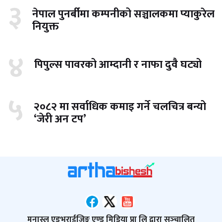
३
नेपाल पुनर्बीमा कम्पनीको सञ्चालकमा प्याकुरेल
नियुक्त
४
पिपुल्स पावरको आम्दानी र नाफा दुवै घट्यो
५
२०८२ मा सर्वाधिक कमाइ गर्ने चलचित्र बन्यो
‘जेरी अन टप’
मनास्लु एडभराईजिङ्ग एण्ड मिडिया प्रा लि द्वारा सञ्‍चालित