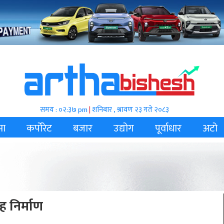
समय : ०२:३७ pm
|
शनिबार , श्रावण २३ गते २०८३
मा
कर्पोरेट
बजार
उद्योग
पूर्वाधार
अटो
 निर्माण