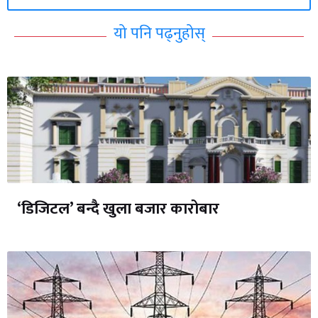
यो पनि पढ्नुहोस्
‘डिजिटल’ बन्दै खुला बजार कारोबार