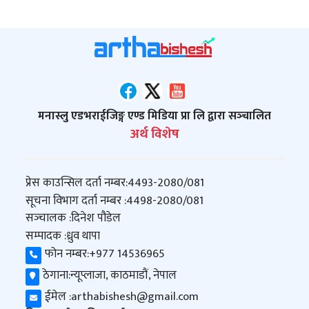
मनास्लु एडभराईजिङ्ग एण्ड मिडिया प्रा लि द्वारा सञ्‍चालित
अर्थ विशेष
प्रेस काउन्सिल दर्ता नम्बर:
4493-2080/081
सूचना विभाग दर्ता नम्बर :
4498-2080/081
सञ्‍चालक :
दिनेश पौडेल
सम्पादक :
ध्रुव थापा
फोन नम्बर:
+977 14536965
ठेगाना:
न्यूप्लाजा, काठमाडौं, नेपाल
ईमेल :
arthabishesh@gmail.com