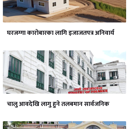
घरजग्गा कारोबारका लागि इजाजतपत्र अनिवार्य
चालु आवदेखि लागु हुने तलबमान सार्वजनिक