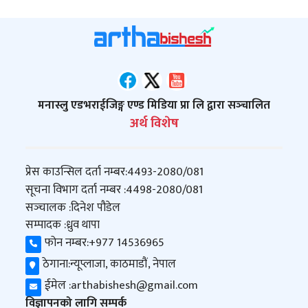
मनास्लु एडभराईजिङ्ग एण्ड मिडिया प्रा लि द्वारा सञ्‍चालित
अर्थ विशेष
प्रेस काउन्सिल दर्ता नम्बर:
4493-2080/081
सूचना विभाग दर्ता नम्बर :
4498-2080/081
सञ्‍चालक :
दिनेश पौडेल
सम्पादक :
ध्रुव थापा
फोन नम्बर:
+977 14536965
ठेगाना:
न्यूप्लाजा, काठमाडौं, नेपाल
ईमेल :
arthabishesh@gmail.com
विज्ञापनको लागि सम्पर्क