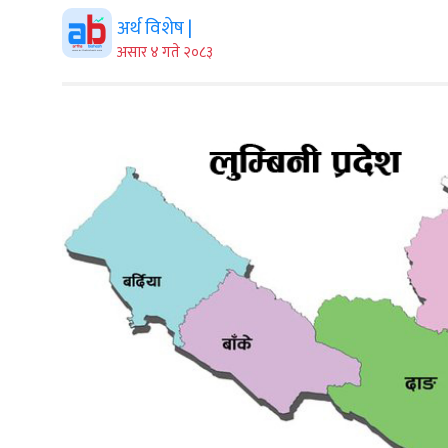
अर्थ विशेष |
असार ४ गते २०८३