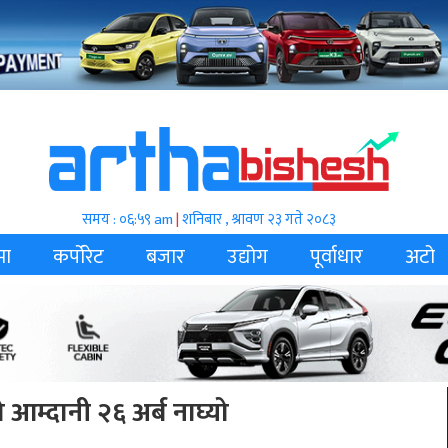
समय : ०६:५९ am
|
शनिबार , श्रावण २३ गते २०८३
मा
कर्पोरेट
बजार
उद्योग
पूर्वाधार
अटो
 आम्दानी २६ अर्ब नाघ्यो