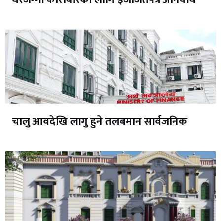
चालु आवदेखि लागु हुने तलबमान सार्वजनिक