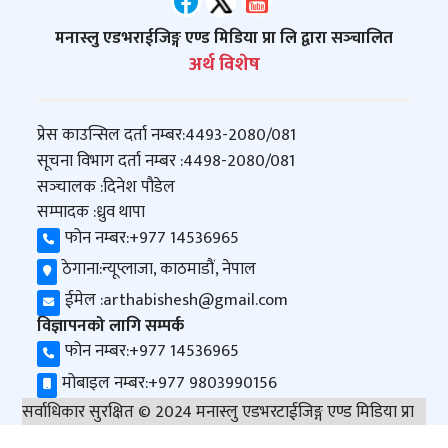
मनास्लु एडभराईजिङ्ग एण्ड मिडिया प्रा लि द्वारा सञ्‍चालित
अर्थ विशेष
प्रेस काउन्सिल दर्ता नम्बर:
4493-2080/081
सूचना विभाग दर्ता नम्बर :
4498-2080/081
सञ्‍चालक :
दिनेश पौडेल
सम्पादक :
ध्रुव थापा
फोन नम्बर:
+977 14536965
ठेगाना:
न्यूप्लाजा, काठमाडौं, नेपाल
ईमेल :
arthabishesh@gmail.com
विज्ञापनको लागि सम्पर्क
फोन नम्बर:
+977 14536965
मोबाइल नम्बर:
+977 9803990156
सर्वाधिकार सुरक्षित © 2024 मनास्लु एडभरटाईजिङ्ग एण्ड मिडिया प्रा
लि